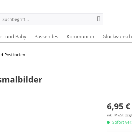
rt und Baby
Passendes
Kommunion
Glückwunsch
d Postkarten
smalbilder
6,95 €
inkl. MwSt.
zzg
Sofort ver