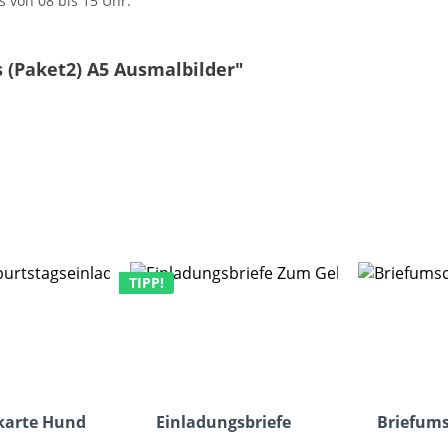
s von 08 bis 15 Uhr.
 (Paket2) A5 Ausmalbilder"
TIPP!
karte Hund
Einladungsbriefe
Briefums
rille
Zustellungsurkunde
weiß haft