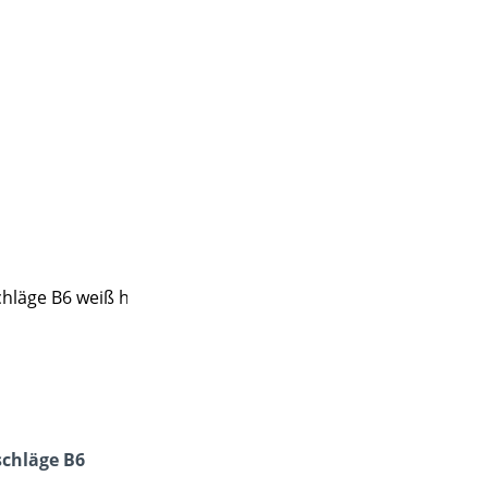
chläge B6
klebend HK