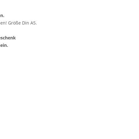
en.
en! Größe Din A5.
Geschenk
ein.