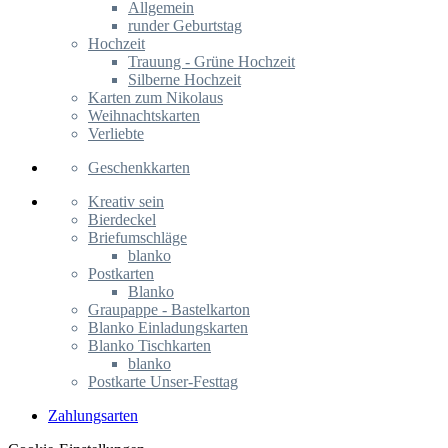
Allgemein
runder Geburtstag
Hochzeit
Trauung - Grüne Hochzeit
Silberne Hochzeit
Karten zum Nikolaus
Weihnachtskarten
Verliebte
Geschenkkarten
Kreativ sein
Bierdeckel
Briefumschläge
blanko
Postkarten
Blanko
Graupappe - Bastelkarton
Blanko Einladungskarten
Blanko Tischkarten
blanko
Postkarte Unser-Festtag
Zahlungsarten