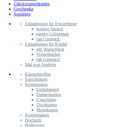
Glückwunschkarten
Geschenke
Sonstiges
Einladungen für Erwachsene
lustiger Spruch
runder Geburtstag
mit Gimmick
Einladungen für Kinder
mit Wunschtext
Vorgedruckte
mit Gimmick
Mal was Anderes
Klassentreffen
Einschulung
Kommunion
Einladungen
Dankeskarten
Umschläge
Tischkarten
Menükarten
Konfirmation
Hochzeit
Halloween