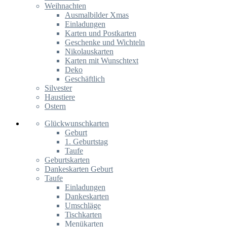
Weihnachten
Ausmalbilder Xmas
Einladungen
Karten und Postkarten
Geschenke und Wichteln
Nikolauskarten
Karten mit Wunschtext
Deko
Geschäftlich
Silvester
Haustiere
Ostern
Glückwunschkarten
Geburt
1. Geburtstag
Taufe
Geburtskarten
Dankeskarten Geburt
Taufe
Einladungen
Dankeskarten
Umschläge
Tischkarten
Menükarten