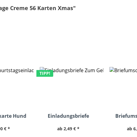
lage Creme 56 Karten Xmas"
TIPP!
karte Hund
Einladungsbriefe
Briefums
rille
Zustellungsurkunde
weiß haft
0 € *
ab 2,49 € *
ab 6