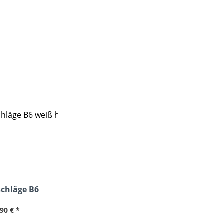
chläge B6
klebend HK
,90 € *