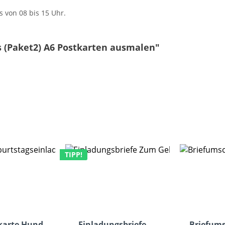
s von 08 bis 15 Uhr.
s (Paket2) A6 Postkarten ausmalen"
TIPP!
karte Hund
Einladungsbriefe
Briefums