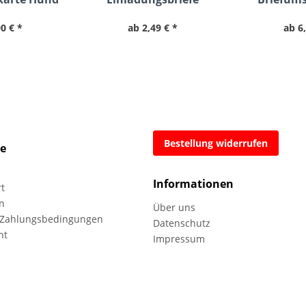
rille
Zustellungsurkunde
weiß haft
0 € *
ab 2,49 € *
ab 6
Bestellung widerrufen
ce
Informationen
rt
n
Über uns
 Zahlungsbedingungen
Datenschutz
ht
Impressum